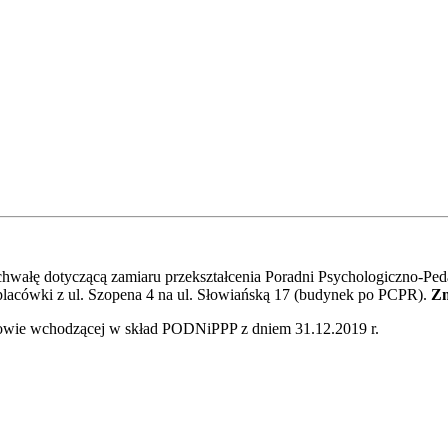
nie drogą mailową:
wałę dotyczącą zamiaru przekształcenia Poradni Psychologiczno-Ped
acówki z ul. Szopena 4 na ul. Słowiańską 17 (budynek po PCPR).
Zm
howie wchodzącej w skład PODNiPPP z dniem 31.12.2019 r.