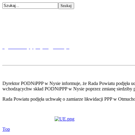
Szanowni Państwo!
Zgłoszenia na badania i konsultacje przyjmujemy wyłącz
zgloszeniapppnysa@tlen.pl
Dyrektor PODNiPPP w Nysie informuje, że Rada Powiatu podjęła uch
wchodzącychw skład PODNiPPP w Nysie poprzez zmianę siedziby pl
Rada Powiatu podjęła uchwałę o zamiarze likwidacji PPP w Otmuc
Top