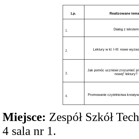
Lp.
Realizowane tema
Dialog z tekstem
1.
Lektury w kl. I-III: nowe wyzwa
2.
Jak pomóc uczniowi zrozumieć prz
3.
nowej” lektury?
Promowanie czytelnictwa kreatyw
4.
Miejsce:
Zespół Szkół Tech
4 sala nr 1.