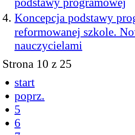
podstawy programowej
Koncepcja podstawy pro
reformowanej szkole. N
nauczycielami
Strona 10 z 25
start
poprz.
5
6