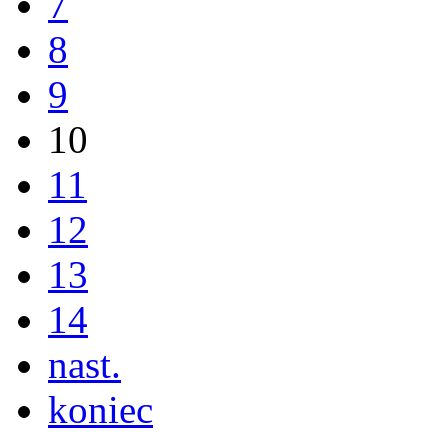
7
8
9
10
11
12
13
14
nast.
koniec