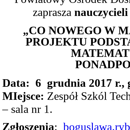
zaprasza
nauczyciel
„CO NOWEGO W M
PROJEKTU PODS
MATEMAT
PONADP
Data: 6 grudnia 2017 r., 
MIejsce:
Zespół Szkól Tech
– sala nr 1.
Zgłoszenia
:
boguslawa.ry