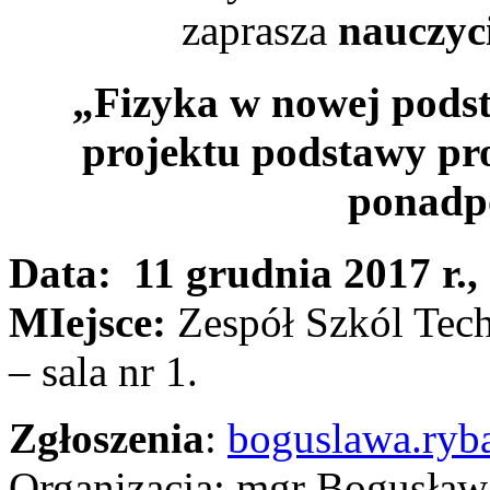
zaprasza
nauczyci
„Fizyka w nowej podst
projektu podstawy pro
ponadp
Data: 11 grudnia 2017 r.,
MIejsce:
Zespół Szkól Tech
– sala nr 1.
Zgłoszenia
:
boguslawa.ry
Organizacja: mgr Bogusła