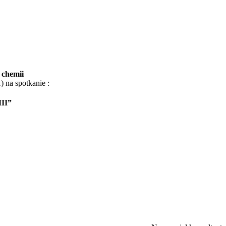
 chemii
 na spotkanie :
II”