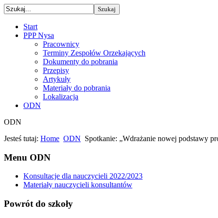
Start
PPP Nysa
Pracownicy
Terminy Zespołów Orzekających
Dokumenty do pobrania
Przepisy
Artykuły
Materiały do pobrania
Lokalizacja
ODN
ODN
Jesteś tutaj:
Home
ODN
Spotkanie: „Wdrażanie nowej podstawy pr
Menu ODN
Konsultacje dla nauczycieli 2022/2023
Materiały nauczycieli konsultantów
Powrót do szkoły