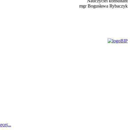
Nauczyciel konsultant
mgr Bogusława Rybaczyk
ęcej...