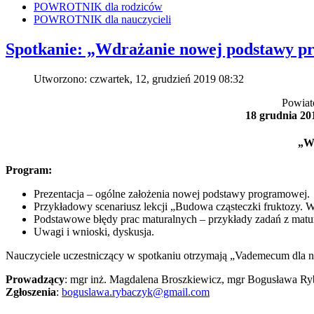
POWROTNIK dla rodziców
POWROTNIK dla nauczycieli
Spotkanie: „Wdrażanie nowej podstawy p
Utworzono: czwartek, 12, grudzień 2019 08:32
Powiat
18 grudnia 201
„W
Program:
Prezentacja – ogólne założenia nowej podstawy programowej.
Przykładowy scenariusz lekcji „Budowa cząsteczki fruktozy. 
Podstawowe błędy prac maturalnych – przykłady zadań z matur
Uwagi i wnioski, dyskusja.
Nauczyciele uczestniczący w spotkaniu otrzymają „Vademecum dla na
Prowadzący
: mgr inż. Magdalena Broszkiewicz, mgr Bogusława R
Zgłoszenia
:
boguslawa.rybaczyk@gmail.com