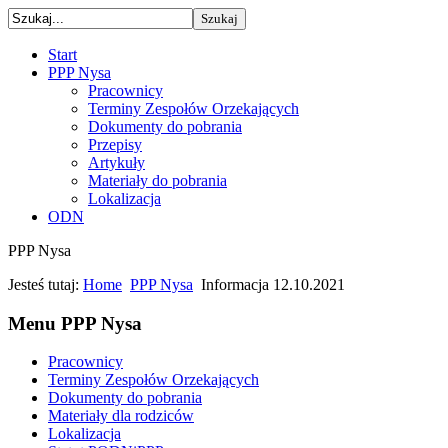
Start
PPP Nysa
Pracownicy
Terminy Zespołów Orzekających
Dokumenty do pobrania
Przepisy
Artykuły
Materiały do pobrania
Lokalizacja
ODN
PPP Nysa
Jesteś tutaj:
Home
PPP Nysa
Informacja 12.10.2021
Menu PPP Nysa
Pracownicy
Terminy Zespołów Orzekających
Dokumenty do pobrania
Materiały dla rodziców
Lokalizacja