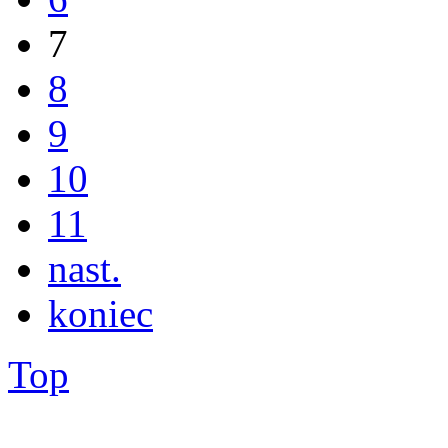
7
8
9
10
11
nast.
koniec
Top