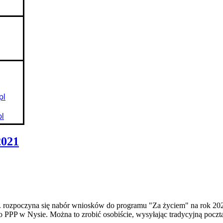
pl
l
2021
r. rozpoczyna się nabór wniosków do programu "Za życiem" na rok 2021
o PPP w Nysie. Można to zrobić osobiście, wysyłając tradycyjną poczt