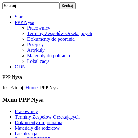
Start
PPP Nysa
Pracownicy
Terminy Zespołów Orzekających
Dokumenty do pobrania
Przepisy
Artykuły
Materiały do pobrania
Lokalizacja
ODN
PPP Nysa
Jesteś tutaj:
Home
PPP Nysa
Menu PPP Nysa
Pracownicy
Terminy Zespołów Orzekających
Dokumenty do pobrania
Materiały dla rodziców
Lokalizacja