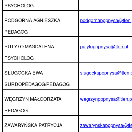
PSYCHOLOG
PODGÓRNA AGNIESZKA
podgornapppnysa@tlen.
PEDAGOG
PUTYŁO MAGDALENA
putylopppnysa@tlen.pl
PSYCHOLOG
SŁUGOCKA EWA
slugockapppnysa@tlen.p
SURDOPEDAGOG/PEDAGOG
WĘGRZYN MAŁGORZATA
wegrzynpppnysa@tlen.p
PEDAGOG
ZAWARYŃSKA PATRYCJA
zawarynskapppnysa@tle