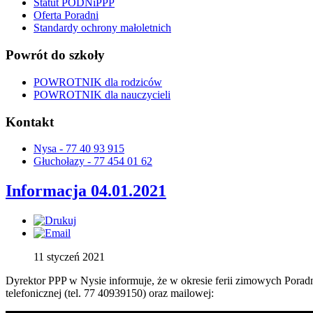
Statut PODNiPPP
Oferta Poradni
Standardy ochrony małoletnich
Powrót do szkoły
POWROTNIK dla rodziców
POWROTNIK dla nauczycieli
Kontakt
Nysa - 77 40 93 915
Głuchołazy - 77 454 01 62
Informacja 04.01.2021
11 styczeń 2021
Dyrektor PPP w Nysie informuje, że w okresie ferii zimowych Porad
telefonicznej (tel. 77 40939150) oraz mailowej: