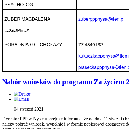
PSYCHOLOG
ZUBER MAGDALENA
zuberpppnysa@tlen.pl
LOGOPEDA
PORADNIA GŁUCHOŁAZY
77 4540162
kukuczkapppnysa@tlen.
piaseckapppnysa@tlen.p
Nabór wniosków do programu Za życiem 
04 styczeń 2021
Dyrektor PPP w Nysie uprzejmie informuje, że od dnia 11 stycznia b
należy pobrać wniosek, wypełnić i w formie papierowej dostarczyć d