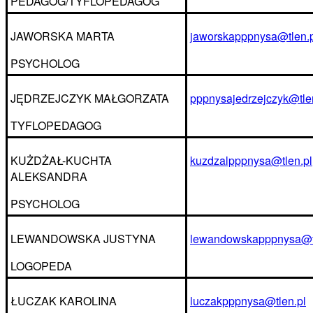
PEDAGOG/TYFLOPEDAGOG
JAWORSKA MARTA
jaworskapppnysa@tlen.p
PSYCHOLOG
JĘDRZEJCZYK MAŁGORZATA
pppnysajedrzejczyk@tle
TYFLOPEDAGOG
KUŻDŻAŁ-KUCHTA
kuzdzalpppnysa@tlen.pl
ALEKSANDRA
PSYCHOLOG
LEWANDOWSKA JUSTYNA
lewandowskapppnysa@t
LOGOPEDA
ŁUCZAK KAROLINA
luczakpppnysa@tlen.pl