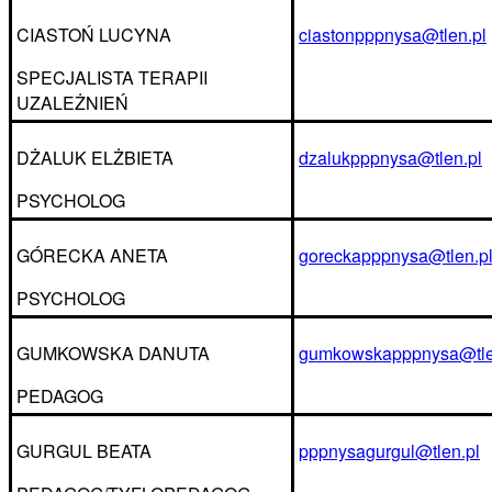
CIASTOŃ LUCYNA
ciastonpppnysa@tlen.pl
SPECJALISTA TERAPII
UZALEŻNIEŃ
DŻALUK ELŻBIETA
dzalukpppnysa@tlen.pl
PSYCHOLOG
GÓRECKA ANETA
goreckapppnysa@tlen.p
PSYCHOLOG
GUMKOWSKA DANUTA
gumkowskapppnysa@tle
PEDAGOG
GURGUL BEATA
pppnysagurgul@tlen.pl