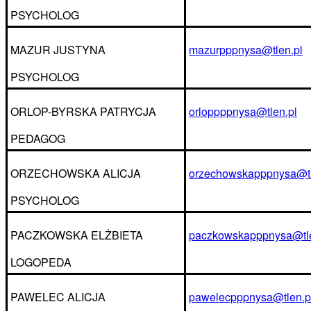
PSYCHOLOG
MAZUR JUSTYNA
mazurpppnysa@tlen.pl
PSYCHOLOG
ORLOP-BYRSKA PATRYCJA
orloppppnysa@tlen.pl
PEDAGOG
ORZECHOWSKA ALICJA
orzechowskapppnysa@tl
PSYCHOLOG
PACZKOWSKA ELŻBIETA
paczkowskapppnysa@tle
LOGOPEDA
PAWELEC ALICJA
pawelecpppnysa@tlen.p