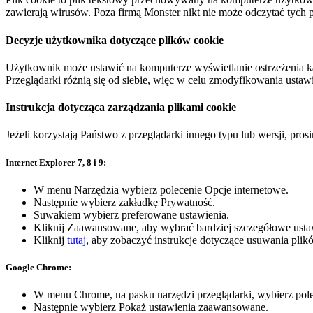
zawierają wirusów. Poza firmą Monster nikt nie może odczytać tych 
Decyzje użytkownika dotyczące plików cookie
Użytkownik może ustawić na komputerze wyświetlanie ostrzeżenia ka
Przeglądarki różnią się od siebie, więc w celu zmodyfikowania ust
Instrukcja dotycząca zarządzania plikami cookie
Jeżeli korzystają Państwo z przeglądarki innego typu lub wersji, pr
Internet Explorer 7, 8 i 9:
W menu Narzędzia wybierz polecenie Opcje internetowe.
Następnie wybierz zakładkę Prywatność.
Suwakiem wybierz preferowane ustawienia.
Kliknij Zaawansowane, aby wybrać bardziej szczegółowe usta
Kliknij
tutaj
, aby zobaczyć instrukcje dotyczące usuwania plik
Google Chrome:
W menu Chrome, na pasku narzędzi przeglądarki, wybierz pole
Następnie wybierz Pokaż ustawienia zaawansowane.