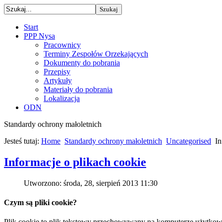
Start
PPP Nysa
Pracownicy
Terminy Zespołów Orzekających
Dokumenty do pobrania
Przepisy
Artykuły
Materiały do pobrania
Lokalizacja
ODN
Standardy ochrony małoletnich
Jesteś tutaj:
Home
Standardy ochrony małoletnich
Uncategorised
In
Informacje o plikach cookie
Utworzono: środa, 28, sierpień 2013 11:30
Czym są pliki cookie?
Plik cookie to plik tekstowy przechowywany na komputerze użytkown