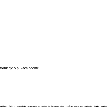
formacje o plikach cookie
ika. Pliki cookie przechowują informacje, które usprawniają działan