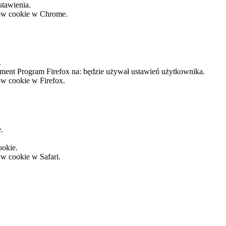
stawienia.
ków cookie w Chrome.
.
ement Program Firefox na: będzie używał ustawień użytkownika.
ów cookie w Firefox.
.
ookie.
ów cookie w Safari.